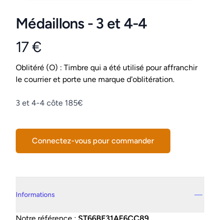
Médaillons - 3 et 4-4
17 €
Product information
Conditions
Oblitéré (O) : Timbre qui a été utilisé pour affranchir
le courrier et porte une marque d'oblitération.
Description
3 et 4-4 côte 185€
Connectez-vous pour commander
Details supplémentaires
Informations
Notre référence :
ST66BE31AF6CC89