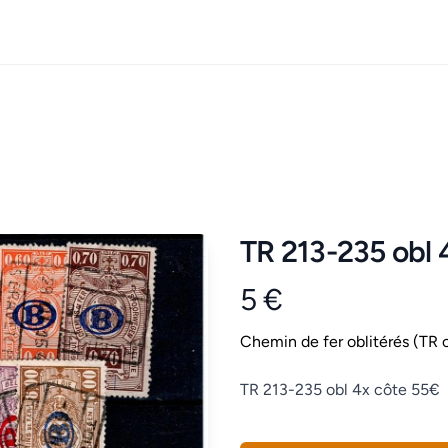
TR 213-235 obl 
5 €
Product information
Conditions
Chemin de fer oblitérés (TR o
Description
TR 213-235 obl 4x côte 55€