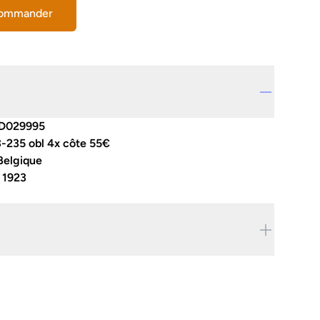
commander
D029995
3-235 obl 4x côte 55€
Belgique
:
1923