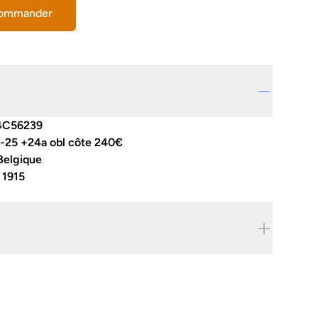
commander
4C56239
-25 +24a obl côte 240€
Belgique
:
1915