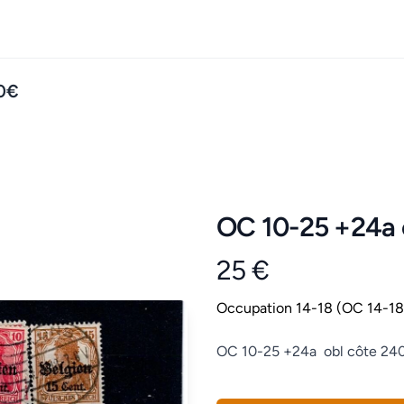
40€
OC 10-25 +24a 
25 €
Product information
Conditions
Occupation 14-18 (OC 14-18)
Description
OC 10-25 +24a obl côte 24