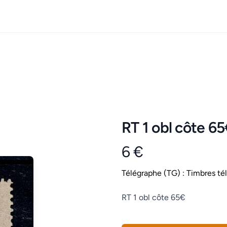
RT 1 obl côte 6
6 €
Product information
Conditions
Télégraphe (TG) : Timbres té
Description
RT 1 obl côte 65€