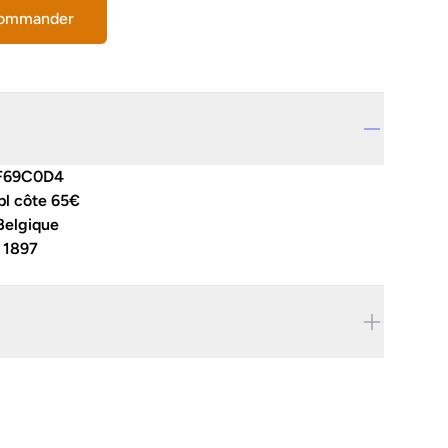
commander
F69C0D4
bl côte 65€
Belgique
:
1897