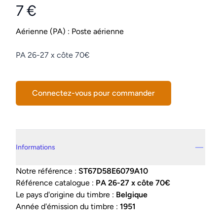
7 €
Product information
Conditions
Aérienne (PA) : Poste aérienne
Description
PA 26-27 x côte 70€
Connectez-vous pour commander
Details supplémentaires
Informations
Notre référence :
ST67D58E6079A10
Référence catalogue :
PA 26-27 x côte 70€
Le pays d'origine du timbre :
Belgique
Année d'émission du timbre :
1951