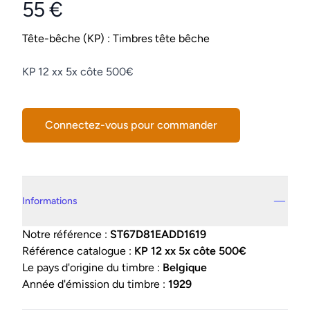
55 €
Product information
Conditions
Tête-bêche (KP) : Timbres tête bêche
Description
KP 12 xx 5x côte 500€
Connectez-vous pour commander
Details supplémentaires
Informations
Notre référence :
ST67D81EADD1619
Référence catalogue :
KP 12 xx 5x côte 500€
Le pays d'origine du timbre :
Belgique
Année d'émission du timbre :
1929