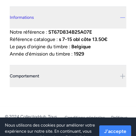
Details supplémentaires
Informations
Notre référence :
ST67D834B25A07E
Référence catalogue :
s 7-15 obl côte 13.50€
Le pays d'origine du timbre :
Belgique
Année d'émission du timbre :
1929
Comportement
© 2024 CollectorHub. Tous
Conditions générales
Politique
droits réservés.
de confidentialité
Nous utilisons des cookies pour améliorer votre
PhilaJob - BE0804.218.387 -
J'accepte
expérience sur notre site. En continuant, vous
Mettet/Belgique