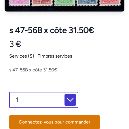
s 47-56B x côte 31.50€
3 €
Product information
Conditions
Services (S) : Timbres services
Description
s 47-56B x côte 31.50€
Connectez-vous pour commander