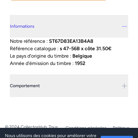
Details supplémentaires
Informations
Notre référence :
ST67D83EA13B4A8
Référence catalogue :
s 47-56B x côte 31.50€
Le pays d'origine du timbre :
Belgique
Année d'émission du timbre :
1952
Comportement
© 2024 CollectorHub. Tous
Conditions générales
Politique
droits réservés.
de confidentialité
Nous utilisons des cookies pour améliorer votre