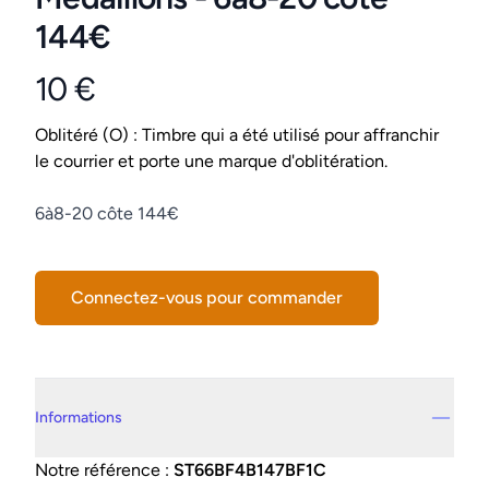
144€
10 €
Product information
Conditions
Oblitéré (O) : Timbre qui a été utilisé pour affranchir
le courrier et porte une marque d'oblitération.
Description
6à8-20 côte 144€
Connectez-vous pour commander
Details supplémentaires
Informations
Notre référence :
ST66BF4B147BF1C