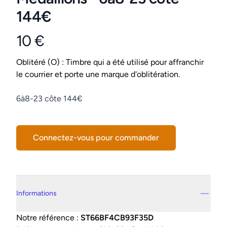
144€
10 €
Product information
Conditions
Oblitéré (O) : Timbre qui a été utilisé pour affranchir
le courrier et porte une marque d'oblitération.
Description
6à8-23 côte 144€
Connectez-vous pour commander
Details supplémentaires
Informations
Notre référence :
ST66BF4CB93F35D