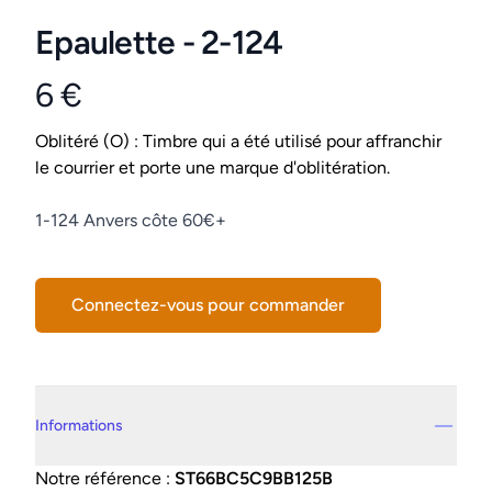
Epaulette - 2-124
6 €
Product information
Conditions
Oblitéré (O) : Timbre qui a été utilisé pour affranchir
le courrier et porte une marque d'oblitération.
Description
1-124 Anvers côte 60€+
Connectez-vous pour commander
Details supplémentaires
Informations
Notre référence :
ST66BC5C9BB125B