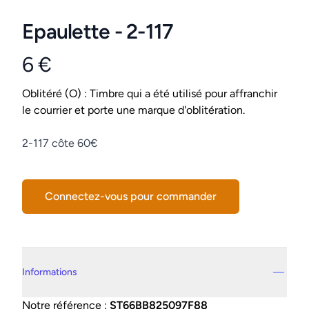
Epaulette - 2-117
6 €
Product information
Conditions
Oblitéré (O) : Timbre qui a été utilisé pour affranchir
le courrier et porte une marque d'oblitération.
Description
2-117 côte 60€
Connectez-vous pour commander
Details supplémentaires
Informations
Notre référence :
ST66BB825097F88