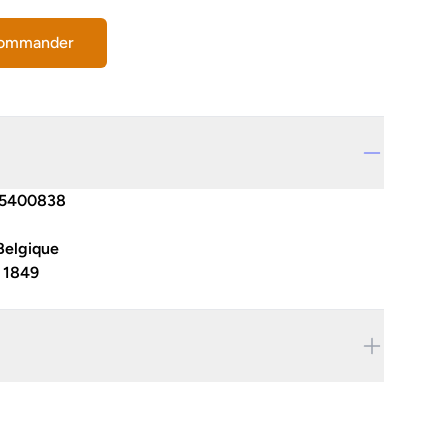
commander
5400838
Belgique
:
1849