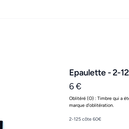
Epaulette - 2-1
6 €
Product information
Conditions
Oblitéré (O) : Timbre qui a ét
marque d'oblitération.
Description
2-125 côte 60€