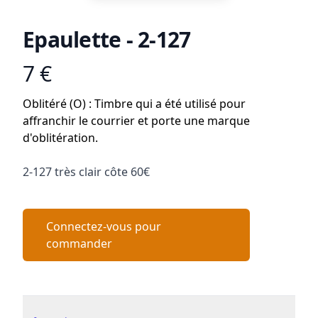
Epaulette - 2-127
7 €
Product information
Conditions
Oblitéré (O) : Timbre qui a été utilisé pour
affranchir le courrier et porte une marque
d'oblitération.
Description
2-127 très clair côte 60€
Connectez-vous pour
commander
Details supplémentaires