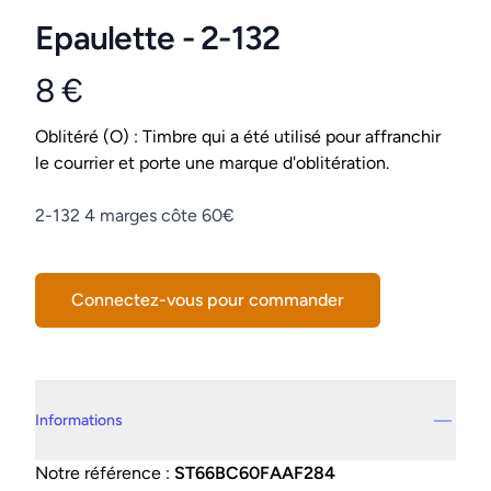
Epaulette - 2-132
8 €
Product information
Conditions
Oblitéré (O) : Timbre qui a été utilisé pour affranchir
le courrier et porte une marque d'oblitération.
Description
2-132 4 marges côte 60€
Connectez-vous pour commander
Details supplémentaires
Informations
Notre référence :
ST66BC60FAAF284