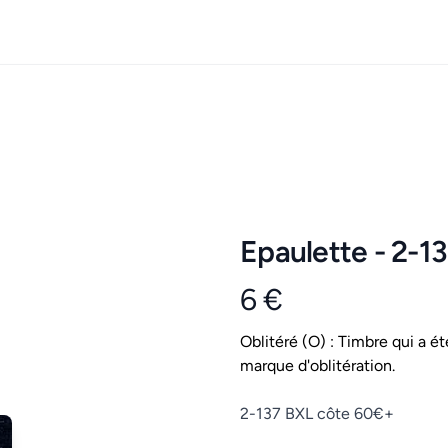
Epaulette - 2-1
6 €
Product information
Conditions
Oblitéré (O) : Timbre qui a ét
marque d'oblitération.
Description
2-137 BXL côte 60€+