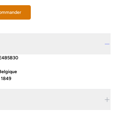
commander
E4B5B30
Belgique
:
1849