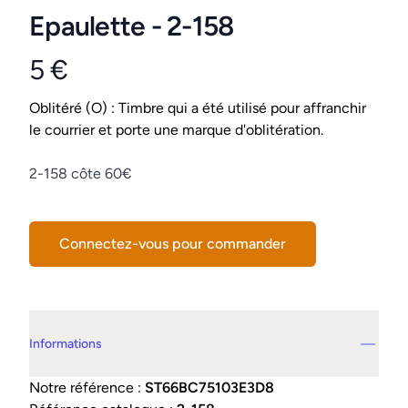
Epaulette - 2-158
5 €
Product information
Conditions
Oblitéré (O) : Timbre qui a été utilisé pour affranchir
le courrier et porte une marque d'oblitération.
Description
2-158 côte 60€
Connectez-vous pour commander
Details supplémentaires
Informations
Notre référence :
ST66BC75103E3D8