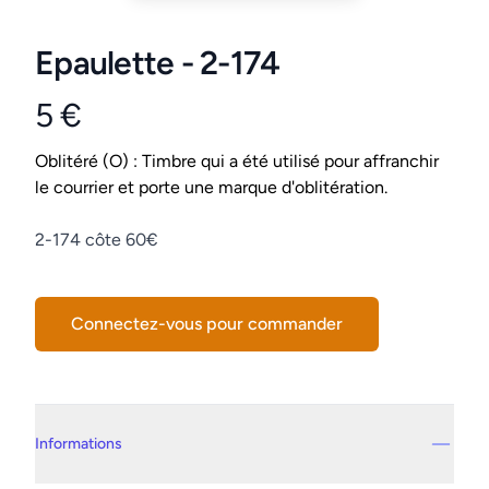
Epaulette - 2-174
5 €
Product information
Conditions
Oblitéré (O) : Timbre qui a été utilisé pour affranchir
le courrier et porte une marque d'oblitération.
Description
2-174 côte 60€
Connectez-vous pour commander
Details supplémentaires
Informations