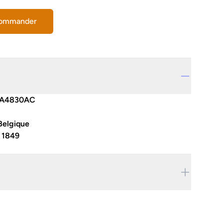
commander
AA4830AC
Belgique
:
1849