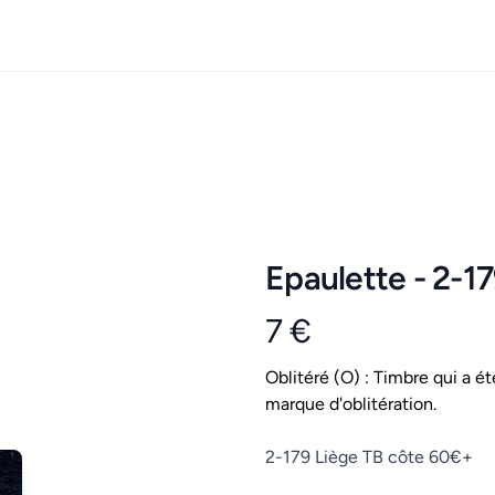
Epaulette - 2-1
7 €
Product information
Conditions
Oblitéré (O) : Timbre qui a ét
marque d'oblitération.
Description
2-179 Liège TB côte 60€+