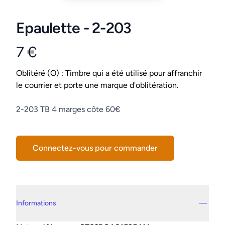
Epaulette - 2-203
7 €
Product information
Conditions
Oblitéré (O) : Timbre qui a été utilisé pour affranchir
le courrier et porte une marque d'oblitération.
Description
2-203 TB 4 marges côte 60€
Connectez-vous pour commander
Details supplémentaires
Informations