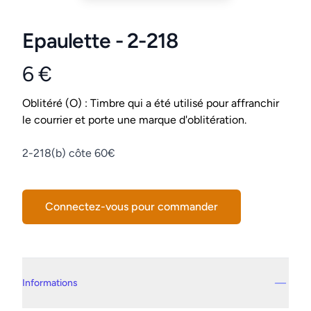
Epaulette - 2-218
6 €
Product information
Conditions
Oblitéré (O) : Timbre qui a été utilisé pour affranchir
le courrier et porte une marque d'oblitération.
Description
2-218(b) côte 60€
Connectez-vous pour commander
Details supplémentaires
Informations