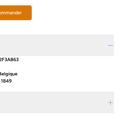
commander
2F3AB63
Belgique
:
1849