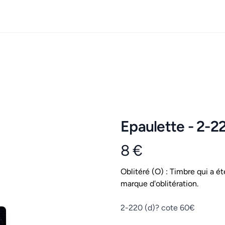
Epaulette - 2-2
8 €
Product information
Conditions
Oblitéré (O) : Timbre qui a ét
marque d'oblitération.
Description
2-220 (d)? cote 60€