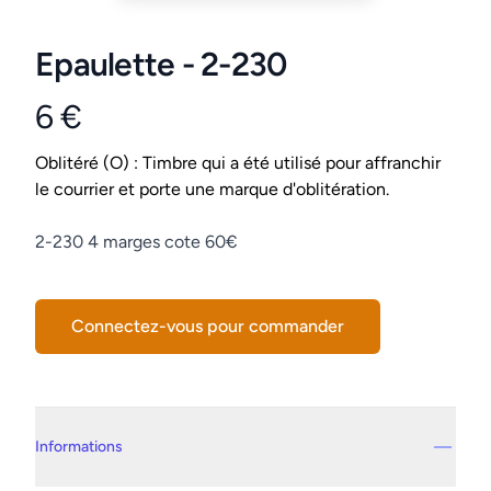
Epaulette - 2-230
6 €
Product information
Conditions
Oblitéré (O) : Timbre qui a été utilisé pour affranchir
le courrier et porte une marque d'oblitération.
Description
2-230 4 marges cote 60€
Connectez-vous pour commander
Details supplémentaires
Informations