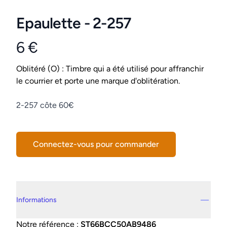
Epaulette - 2-257
6 €
Product information
Conditions
Oblitéré (O) : Timbre qui a été utilisé pour affranchir
le courrier et porte une marque d'oblitération.
Description
2-257 côte 60€
Connectez-vous pour commander
Details supplémentaires
Informations
Notre référence :
ST66BCC50AB9486