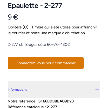
Epaulette - 2-277
9 €
Product information
Conditions
Oblitéré (O) : Timbre qui a été utilisé pour affranchir
le courrier et porte une marque d'oblitération.
Description
2-277 obl Bruges côte 60+70=130€
Connectez-vous pour commander
Details supplémentaires
Informations
Notre référence :
ST66BDB8BA09D23
Référence catalogue :
2-277