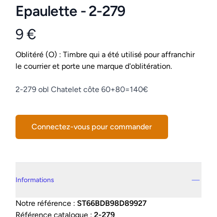
Epaulette - 2-279
9 €
Product information
Conditions
Oblitéré (O) : Timbre qui a été utilisé pour affranchir
le courrier et porte une marque d'oblitération.
Description
2-279 obl Chatelet côte 60+80=140€
Connectez-vous pour commander
Details supplémentaires
Informations
Notre référence :
ST66BDB98D89927
Référence catalogue :
2-279