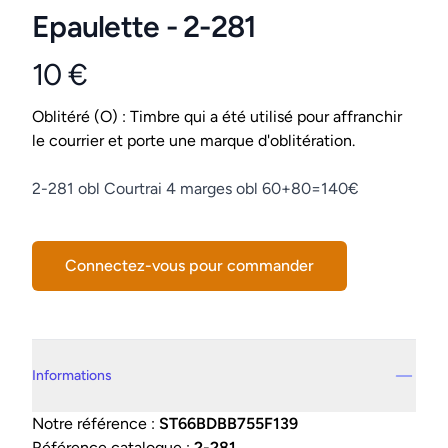
Epaulette - 2-281
10 €
Product information
Conditions
Oblitéré (O) : Timbre qui a été utilisé pour affranchir
le courrier et porte une marque d'oblitération.
Description
2-281 obl Courtrai 4 marges obl 60+80=140€
Connectez-vous pour commander
Details supplémentaires
Informations
Notre référence :
ST66BDBB755F139
Référence catalogue :
2-281