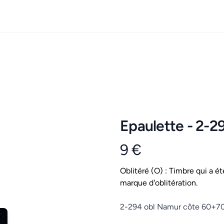
Epaulette - 2-2
9 €
Product information
Conditions
Oblitéré (O) : Timbre qui a ét
marque d'oblitération.
Description
2-294 obl Namur côte 60+