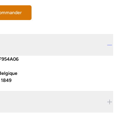
commander
F954A06
Belgique
:
1849