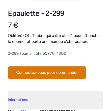
Epaulette - 2-299
7 €
Product information
Conditions
Oblitéré (O) : Timbre qui a été utilisé pour affranchir
le courrier et porte une marque d'oblitération.
Description
2-299 Tournai côte 60+70=130€
Connectez-vous pour commander
Details supplémentaires
Informations