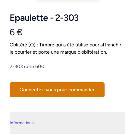
Epaulette - 2-303
6 €
Product information
Conditions
Oblitéré (O) : Timbre qui a été utilisé pour affranchir
le courrier et porte une marque d'oblitération.
Description
2-303 côte 60€
Connectez-vous pour commander
Details supplémentaires
Informations