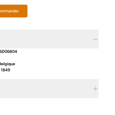
commander
6D06804
Belgique
:
1849