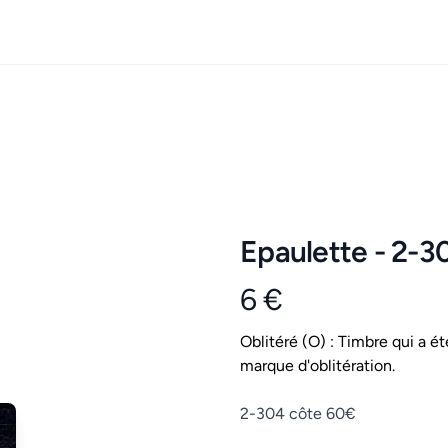
Epaulette - 2-3
6 €
Product information
Conditions
Oblitéré (O) : Timbre qui a ét
marque d'oblitération.
Description
2-304 côte 60€