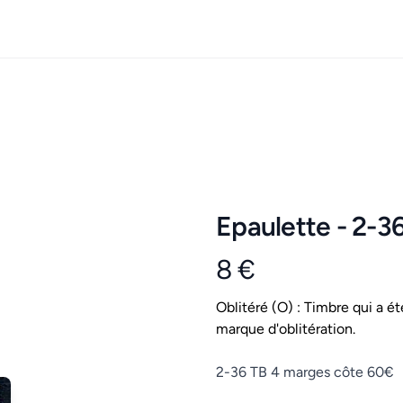
Epaulette - 2-3
8 €
Product information
Conditions
Oblitéré (O) : Timbre qui a ét
marque d'oblitération.
Description
2-36 TB 4 marges côte 60€