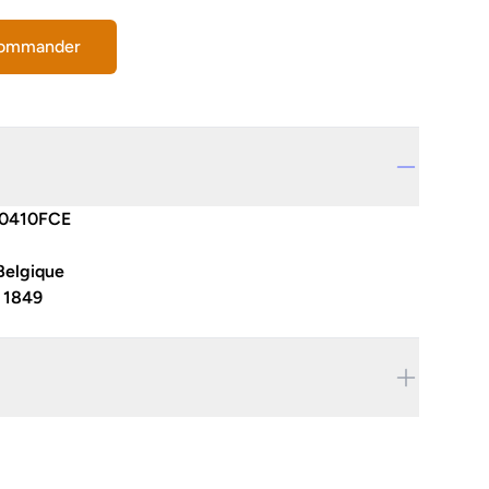
commander
0410FCE
Belgique
:
1849