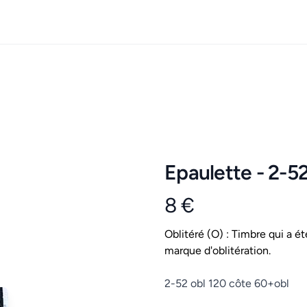
Epaulette - 2-5
8 €
Product information
Conditions
Oblitéré (O) : Timbre qui a ét
marque d'oblitération.
Description
2-52 obl 120 côte 60+obl