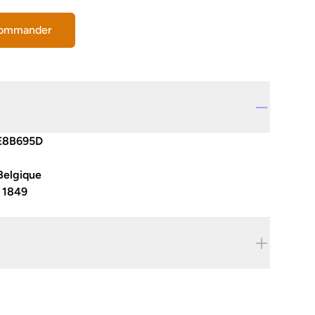
commander
E8B695D
Belgique
:
1849