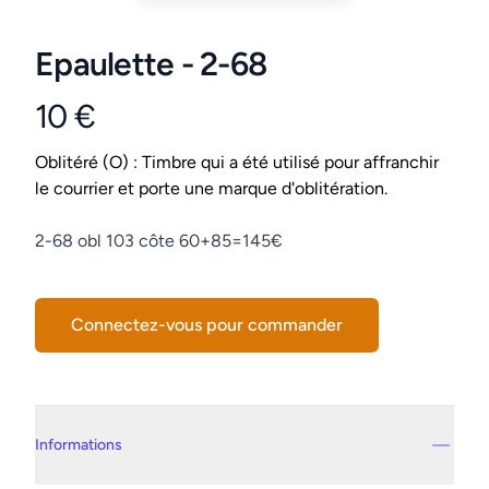
Epaulette - 2-68
10 €
Product information
Conditions
Oblitéré (O) : Timbre qui a été utilisé pour affranchir
le courrier et porte une marque d'oblitération.
Description
2-68 obl 103 côte 60+85=145€
Connectez-vous pour commander
Details supplémentaires
Informations