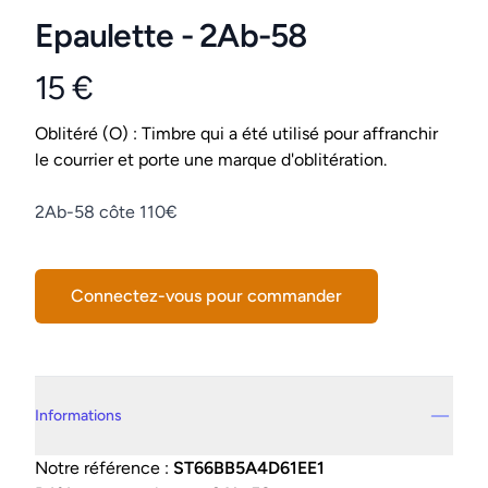
Epaulette - 2Ab-58
15 €
Product information
Conditions
Oblitéré (O) : Timbre qui a été utilisé pour affranchir
le courrier et porte une marque d'oblitération.
Description
2Ab-58 côte 110€
Connectez-vous pour commander
Details supplémentaires
Informations
Notre référence :
ST66BB5A4D61EE1