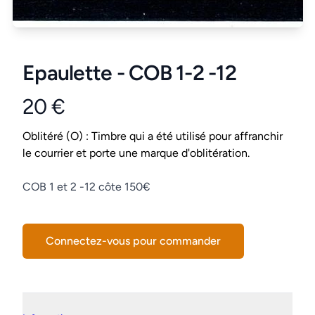
Epaulette - COB 1-2 -12
20 €
Product information
Conditions
Oblitéré (O) : Timbre qui a été utilisé pour affranchir
le courrier et porte une marque d'oblitération.
Description
COB 1 et 2 -12 côte 150€
Connectez-vous pour commander
Details supplémentaires