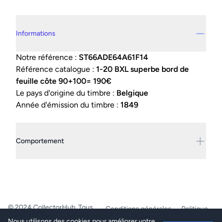
Details supplémentaires
Informations
Notre référence :
ST66ADE64A61F14
Référence catalogue :
1-20 BXL superbe bord de
feuille côte 90+100= 190€
Le pays d'origine du timbre :
Belgique
Année d'émission du timbre :
1849
Comportement
© 2024 CollectorHub. Tous
Conditions générales
Politique
droits réservés.
de confidentialité
Nous utilisons des cookies pour améliorer votre