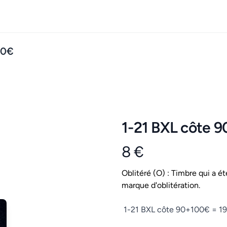
90€
1-21 BXL côte 
8 €
Product information
Conditions
Oblitéré (O) : Timbre qui a ét
marque d'oblitération.
Description
1-21 BXL côte 90+100€ = 1