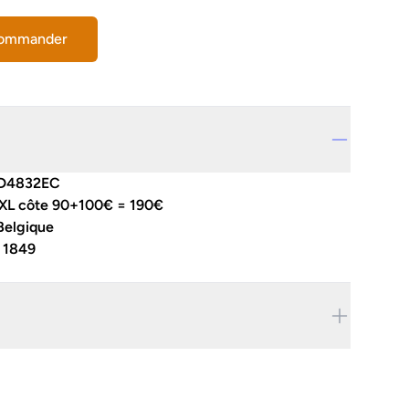
commander
D4832EC
BXL côte 90+100€ = 190€
Belgique
:
1849