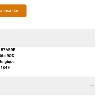
commander
187AB9E
côte 90€
Belgique
:
1849