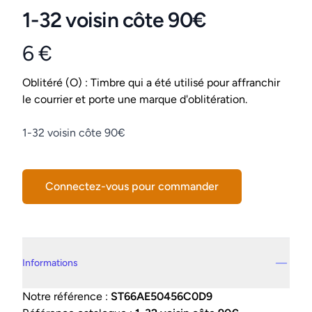
1-32 voisin côte 90€
6 €
Product information
Conditions
Oblitéré (O) : Timbre qui a été utilisé pour affranchir
le courrier et porte une marque d'oblitération.
Description
1-32 voisin côte 90€
Connectez-vous pour commander
Details supplémentaires
Informations
Notre référence :
ST66AE50456C0D9