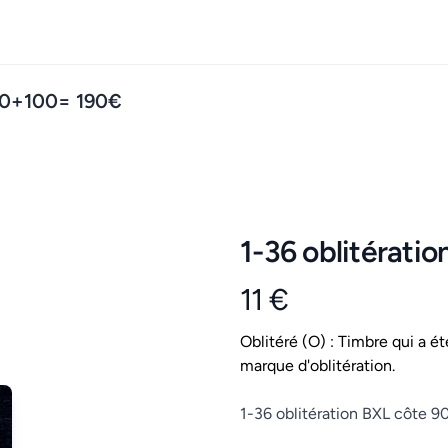
 90+100= 190€
1-36 oblitérati
11 €
Product information
Conditions
Oblitéré (O) : Timbre qui a ét
marque d'oblitération.
Description
1-36 oblitération BXL côte 