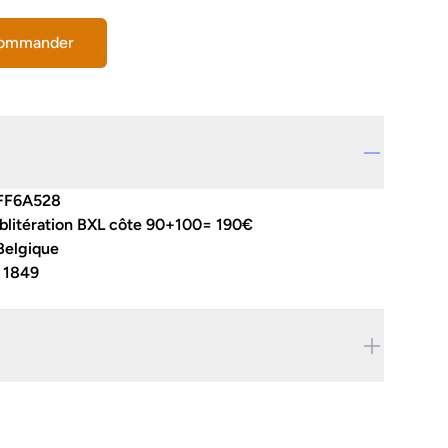
commander
FF6A528
blitération BXL côte 90+100= 190€
Belgique
:
1849