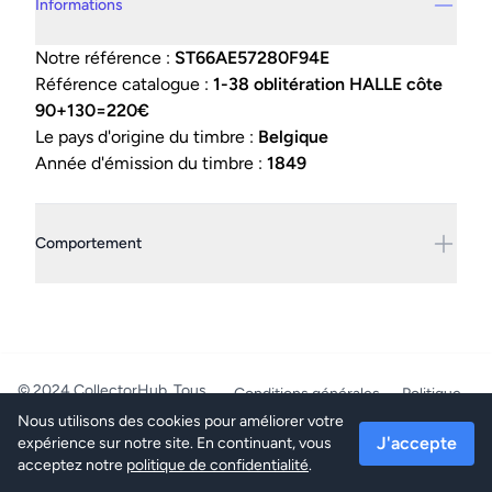
Informations
Notre référence :
ST66AE57280F94E
Référence catalogue :
1-38 oblitération HALLE côte
90+130=220€
Le pays d'origine du timbre :
Belgique
Année d'émission du timbre :
1849
Comportement
© 2024 CollectorHub. Tous
Conditions générales
Politique
droits réservés.
de confidentialité
Nous utilisons des cookies pour améliorer votre
PhilaJob - BE0804.218.387 -
J'accepte
expérience sur notre site. En continuant, vous
Mettet/Belgique
acceptez notre
politique de confidentialité
.