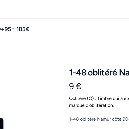
90+95= 185€
1-48 oblitéré 
9 €
Product information
Conditions
Oblitéré (O) : Timbre qui a ét
marque d'oblitération.
Description
1-48 oblitéré Namur côte 9