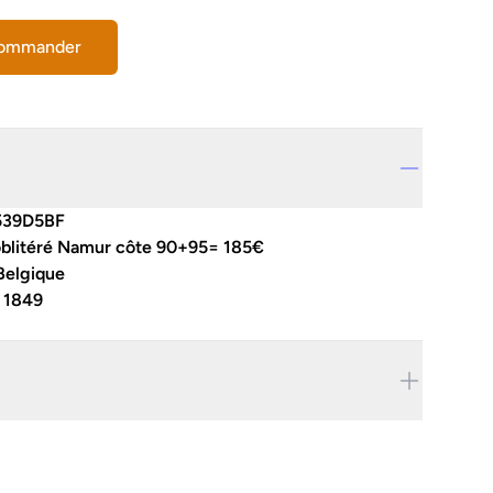
commander
539D5BF
oblitéré Namur côte 90+95= 185€
Belgique
:
1849