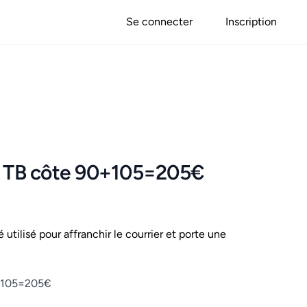
Se connecter
Inscription
ai TB côte 90+105=205€
é utilisé pour affranchir le courrier et porte une
0+105=205€