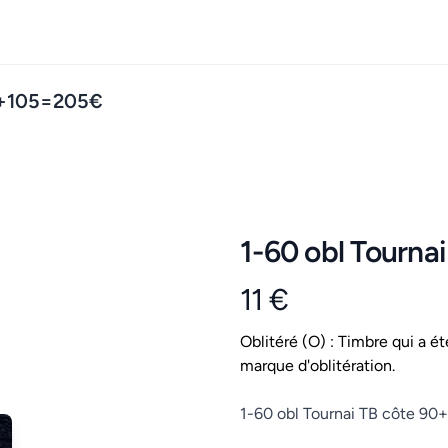
90+105=205€
1-60 obl Tourn
11 €
Product information
Conditions
Oblitéré (O) : Timbre qui a ét
marque d'oblitération.
Description
1-60 obl Tournai TB côte 9