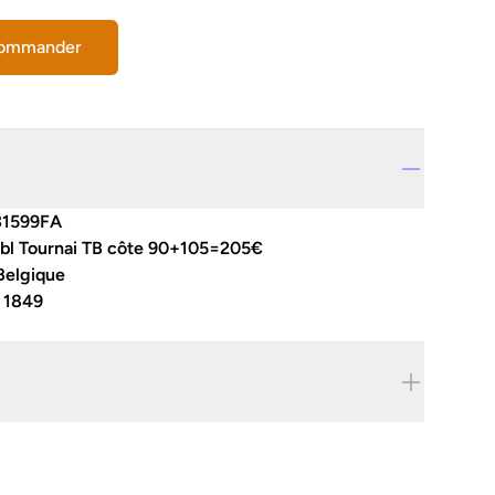
commander
31599FA
obl Tournai TB côte 90+105=205€
Belgique
:
1849