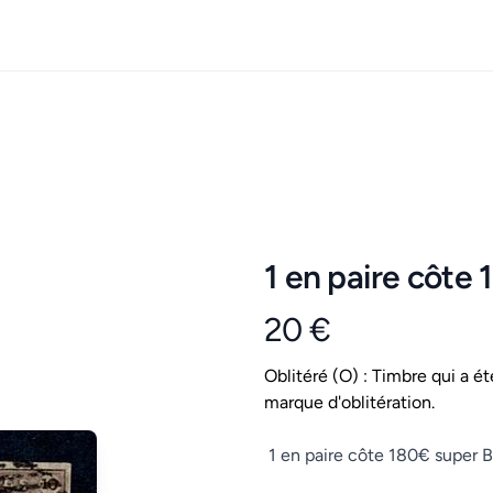
1 en paire côte
20 €
Product information
Conditions
Oblitéré (O) : Timbre qui a ét
marque d'oblitération.
Description
1 en paire côte 180€ super 