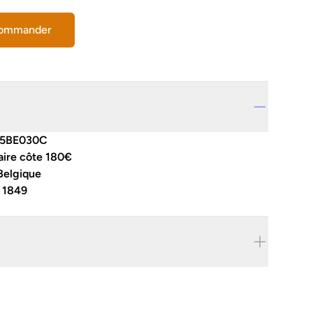
commander
5BE030C
aire côte 180€
Belgique
:
1849