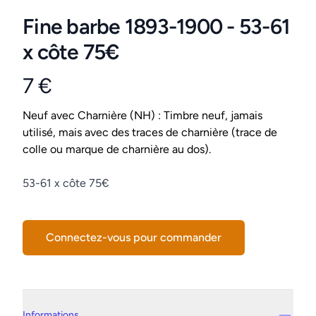
Fine barbe 1893-1900 - 53-61
x côte 75€
7 €
Product information
Conditions
Neuf avec Charnière (NH) : Timbre neuf, jamais
utilisé, mais avec des traces de charnière (trace de
colle ou marque de charnière au dos).
Description
53-61 x côte 75€
Connectez-vous pour commander
Details supplémentaires
Informations