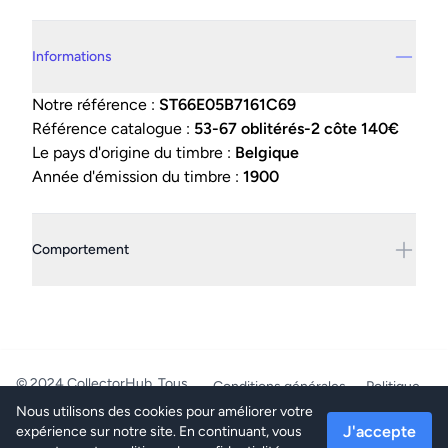
Details supplémentaires
Informations
Notre référence :
ST66E05B7161C69
Référence catalogue :
53-67 oblitérés-2 côte 140€
Le pays d'origine du timbre :
Belgique
Année d'émission du timbre :
1900
Comportement
© 2024 CollectorHub. Tous
Conditions générales
Politique
droits réservés.
de confidentialité
Nous utilisons des cookies pour améliorer votre
PhilaJob - BE0804.218.387 -
J'accepte
expérience sur notre site. En continuant, vous
Mettet/Belgique