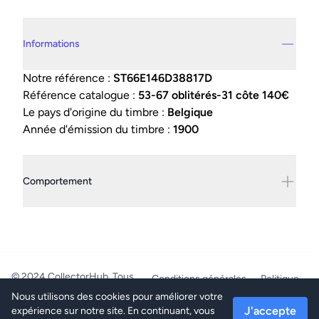
Details supplémentaires
Informations
Notre référence :
ST66E146D38817D
Référence catalogue :
53-67 oblitérés-31 côte 140€
Le pays d'origine du timbre :
Belgique
Année d'émission du timbre :
1900
Comportement
© 2024 CollectorHub. Tous
Conditions générales
Politique
droits réservés.
de confidentialité
Nous utilisons des cookies pour améliorer votre
PhilaJob - BE0804.218.387 -
J'accepte
expérience sur notre site. En continuant, vous