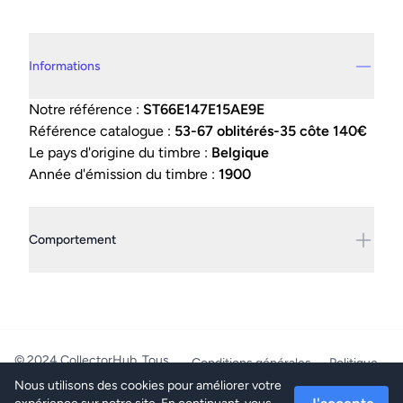
Details supplémentaires
Informations
Notre référence :
ST66E147E15AE9E
Référence catalogue :
53-67 oblitérés-35 côte 140€
Le pays d'origine du timbre :
Belgique
Année d'émission du timbre :
1900
Comportement
© 2024 CollectorHub. Tous
Conditions générales
Politique
droits réservés.
de confidentialité
Nous utilisons des cookies pour améliorer votre
PhilaJob - BE0804.218.387 -