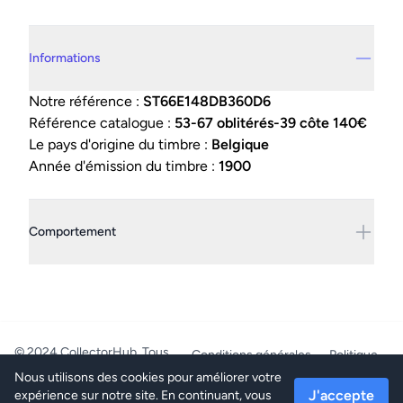
Details supplémentaires
Informations
Notre référence :
ST66E148DB360D6
Référence catalogue :
53-67 oblitérés-39 côte 140€
Le pays d'origine du timbre :
Belgique
Année d'émission du timbre :
1900
Comportement
© 2024 CollectorHub. Tous
Conditions générales
Politique
droits réservés.
de confidentialité
Nous utilisons des cookies pour améliorer votre
PhilaJob - BE0804.218.387 -
J'accepte
expérience sur notre site. En continuant, vous